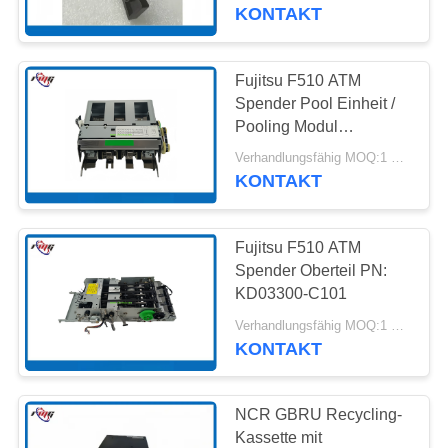
Metall mit 1000 Stück
KONTAKT
pro Monat Kapazität
KONTAKT
MIT
Fujitsu F510 ATM
959
UNS
Spender Pool Einheit /
Pooling Modul
wincor ATM-Teile
(Teilenummer:
NEUIGKEITEN
Verhandlungsfähig MOQ:1 Stück
KD03300-C300)
KONTAKT
RECHTSSACHEN
Fujitsu F510 ATM
Spender Oberteil PN:
BITTE UM
KD03300-C101
1661
EIN
Verhandlungsfähig MOQ:1 Stück
KONTAKT
ANGEBOT
NCR-ATM-Teile
SITEMAP
NCR GBRU Recycling-
Kassette mit