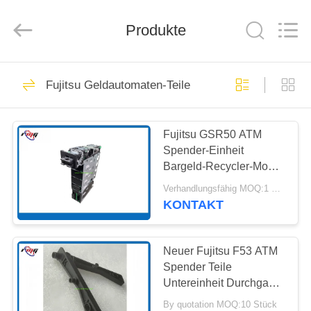
Guang
Science
And
Produkte
Technology
Co.,
Ltd..
All
Rights
ZU
932
Reserved.
Fujitsu Geldautomaten-Teile
HAUSE
Ersatzteile ATMs
Fujitsu GSR50 ATM
PRODUKTE
Spender-Einheit
Bargeld-Recycler-Modul
ÜBER
für ATM-Ersatzteile
Verhandlungsfähig MOQ:1 Stück
UNS
KONTAKT
831
WERKSBESICHTIGUNG
Neuer Fujitsu F53 ATM
ATM-Maschinenteile
Spender Teile
Untereinheit Durchgang
QUALITÄTSKONTROLLE
Links aus Kunststoff und
By quotation MOQ:10 Stück