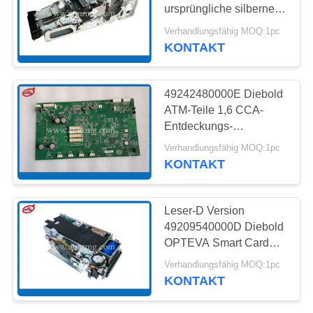
ursprüngliche silberne
DATENSCHUTZ-
Farbe
Verhandlungsfähig MOQ:1pc
BESTIMMUNGEN
KONTAKT
217
NMD ATM-Teile
49242480000E Diebold
ATM-Teile 1,6 CCA-
Entdeckungs-
Hauptkontrolleur Board
Verhandlungsfähig MOQ:1pc
KONTAKT
1125
Leser-D Version
49209540000D Diebold
Diebold ATM-Teile
OPTEVA Smart Card
ATM-Teile
Verhandlungsfähig MOQ:1pc
KONTAKT