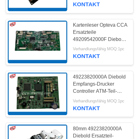
KONTAKT
KONTAKT
MIT
Kartenleser Opteva CCA
959
UNS
Ersatzteile
49209542000F Diebold
wincor ATM-Teile
Controller
NEUIGKEITEN
Verhandlungsfähig MOQ:1pc
KONTAKT
RECHTSSACHEN
49223820000A Diebold
Empfangs-Drucker
BITTE UM
Controller ATM-Teil-
1661
Toshibas CCA
EIN
Verhandlungsfähig MOQ:1pc
KONTAKT
ANGEBOT
NCR-ATM-Teile
SITEMAP
80mm 49223820000A
Diebold Ersatzteil-