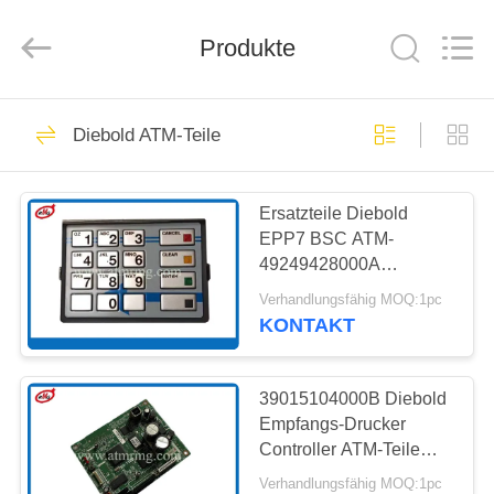
Guang
Science
And
Produkte
Technology
Co.,
Ltd..
All
Rights
ZU
932
Reserved.
Diebold ATM-Teile
HAUSE
Ersatzteile ATMs
Ersatzteile Diebold
PRODUKTE
EPP7 BSC ATM-
49249428000A
ÜBER
HOCHTEMPERATURREAK
Verhandlungsfähig MOQ:1pc
St. STL MDL-LGE
UNS
KONTAKT
831
WERKSBESICHTIGUNG
39015104000B Diebold
ATM-Maschinenteile
Empfangs-Drucker
Controller ATM-Teile
QUALITÄTSKONTROLLE
CCA USB
Verhandlungsfähig MOQ:1pc