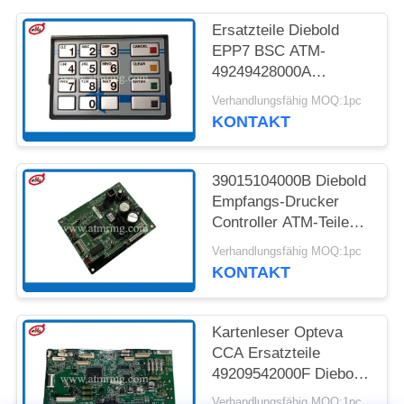
DATENSCHUTZ-
Ersatzteile Diebold
EPP7 BSC ATM-
BESTIMMUNGEN
49249428000A
HOCHTEMPERATURREAK
Verhandlungsfähig MOQ:1pc
St. STL MDL-LGE
KONTAKT
39015104000B Diebold
Empfangs-Drucker
Controller ATM-Teile
CCA USB
Verhandlungsfähig MOQ:1pc
KONTAKT
Kartenleser Opteva
CCA Ersatzteile
49209542000F Diebold
Controller
Verhandlungsfähig MOQ:1pc