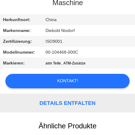
Maschine
KONTAKT
MIT
Herkunftsort:
China
UNS
Markenname:
Diebold Nixdorf
Zertifizierung:
ISO9001
NEUIGKEITEN
Modellnummer:
00-104468-000C
Markieren:
,
atm Teile
ATM-Zusätze
RECHTSSACHEN
KONTAKT!
BITTE UM
EIN
DETAILS ENTFALTEN
ANGEBOT
Ähnliche Produkte
SITEMAP