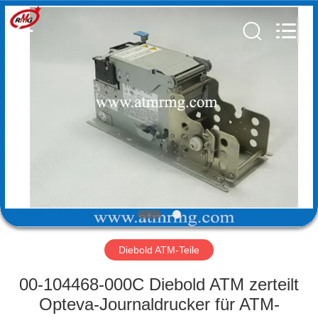
Guang
Science
And
Technology
Co.,
Ltd..
All
Rights
ZU
Reserved.
HAUSE
PRODUKTE
ÜBER
UNS
WERKSBESICHTIGUNG
Diebold ATM-Teile
00-104468-000C Diebold ATM zerteilt
QUALITÄTSKONTROLLE
Opteva-Journaldrucker für ATM-