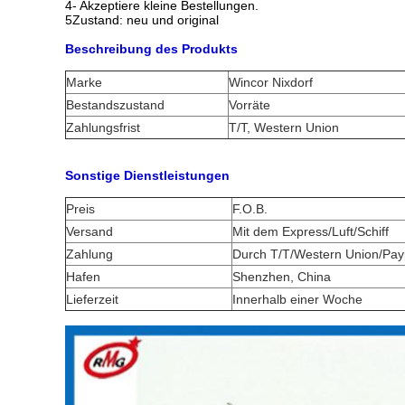
4- Akzeptiere kleine Bestellungen.
5Zustand: neu und original
Beschreibung des Produkts
Marke
Wincor Nixdorf
Bestandszustand
Vorräte
Zahlungsfrist
T/T, Western Union
Sonstige Dienstleistungen
Preis
F.O.B.
Versand
Mit dem Express/Luft/Schiff
Zahlung
Durch T/T/Western Union/Pay
Hafen
Shenzhen, China
Lieferzeit
Innerhalb einer Woche