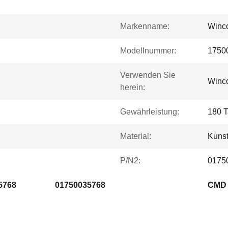
Markenname:
Winco
Modellnummer:
1750
Verwenden Sie
Winc
herein:
Gewährleistung:
180 
Material:
Kunst
P/N2:
0175
5768
01750035768
CMD 