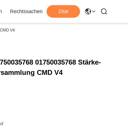
n
Rechtssachen
Zitat
g CMD V4
1750035768 01750035768 Stärke-
ersammlung CMD V4
rf