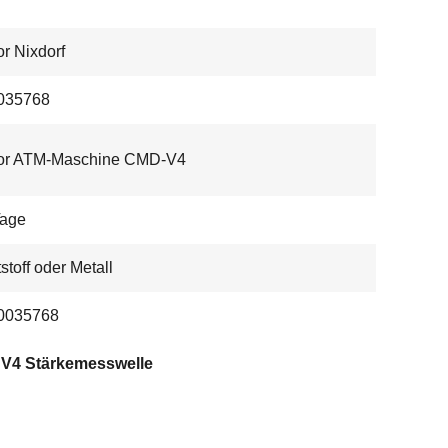
r Nixdorf
035768
or ATM-Maschine CMD-V4
Tage
stoff oder Metall
0035768
V4 Stärkemesswelle