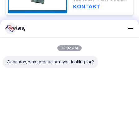
5637000001 mit 30-
KONTAKT
tägiger Garantie
tang
Beliebte Kategorien
Alle
12:02 AM
Ersatzteile ATMs
ATM-Maschinenteile
Good day, what product are you looking for?
wincor ATM-Teile
NCR-ATM-Teile
NMD ATM-Teile
Diebold ATM-Teile
Hitachi ATM-Teile
ATM-Bank-Maschine
Unterzeichnen