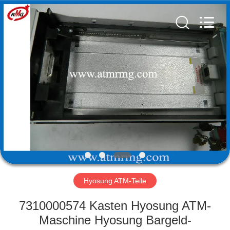
Guang
Science
And
Technology
Co.,
Ltd..
All
Rights
ZU
Reserved.
HAUSE
PRODUKTE
ÜBER
UNS
WERKSBESICHTIGUNG
Hyosung ATM-Teile
7310000574 Kasten Hyosung ATM-
QUALITÄTSKONTROLLE
Maschine Hyosung Bargeld-