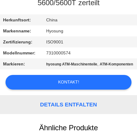
5600/5600T zerteilt
KONTAKT
MIT
Herkunftsort:
China
UNS
Markenname:
Hyosung
Zertifizierung:
ISO9001
NEUIGKEITEN
Modellnummer:
7310000574
Markieren:
,
hyosung ATM-Maschinenteile
ATM-Komponenten
RECHTSSACHEN
KONTAKT!
BITTE UM
EIN
DETAILS ENTFALTEN
ANGEBOT
Ähnliche Produkte
SITEMAP