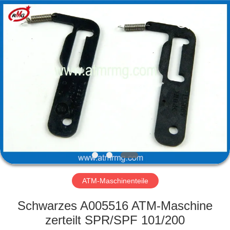
Guang
Science
And
Technology
Co.,
Ltd..
All
Rights
ZU
Reserved.
HAUSE
PRODUKTE
ÜBER
UNS
WERKSBESICHTIGUNG
ATM-Maschinenteile
Schwarzes A005516 ATM-Maschine
QUALITÄTSKONTROLLE
zerteilt SPR/SPF 101/200