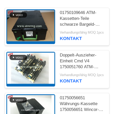
DATENSCHUTZ-
01750109646 ATM-
BESTIMMUNGEN
Kassetten-Teile
schwarze Bargeld-
Kassette Wincor CMD
Verhandlungsfähig MOQ:1pcs
V4
KONTAKT
Doppelt-Auszieher-
Einheit Cmd V4
1750051760 ATM-
Maschinen-Teile
Verhandlungsfähig MOQ:1pcs
Wincor Ddu
KONTAKT
01750056651
Währungs-Kassette
1750056651 Wincor-