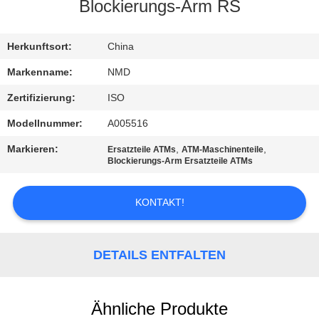
Blockierungs-Arm RS
KONTAKT
MIT
Herkunftsort:
China
UNS
Markenname:
NMD
Zertifizierung:
ISO
NEUIGKEITEN
Modellnummer:
A005516
Markieren:
,
,
Ersatzteile ATMs
ATM-Maschinenteile
RECHTSSACHEN
Blockierungs-Arm Ersatzteile ATMs
KONTAKT!
BITTE UM
EIN
ANGEBOT
DETAILS ENTFALTEN
SITEMAP
Ähnliche Produkte