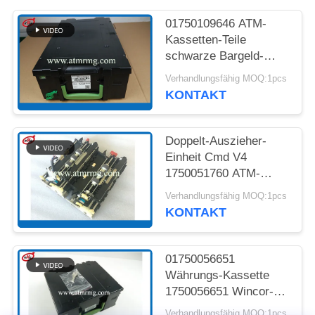
DATENSCHUTZ-
01750109646 ATM-
Kassetten-Teile
BESTIMMUNGEN
schwarze Bargeld-
Kassette Wincor CMD
Verhandlungsfähig MOQ:1pcs
V4
KONTAKT
Doppelt-Auszieher-
Einheit Cmd V4
1750051760 ATM-
Maschinen-Teile
Verhandlungsfähig MOQ:1pcs
Wincor Ddu
KONTAKT
01750056651
Währungs-Kassette
1750056651 Wincor-
Ausschusskassette
Verhandlungsfähig MOQ:1pcs