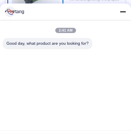
KONTAKT
tang
Beliebte Kategorien
Alle
2:41 AM
Good day, what product are you looking for?
Ersatzteile ATMs
ATM-Maschinenteile
wincor ATM-Teile
NCR-ATM-Teile
NMD ATM-Teile
Diebold ATM-Teile
Hitachi ATM-Teile
ATM-Bank-Maschine
Unterzeichnen