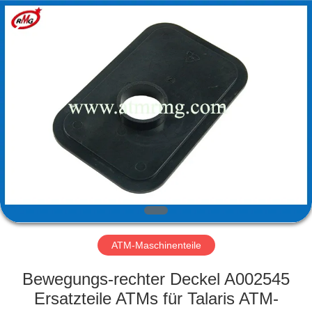
Guang
Science
And
Technology
Co.,
Ltd..
All
Rights
ZU
Reserved.
HAUSE
PRODUKTE
ÜBER
UNS
WERKSBESICHTIGUNG
ATM-Maschinenteile
Bewegungs-rechter Deckel A002545
QUALITÄTSKONTROLLE
Ersatzteile ATMs für Talaris ATM-