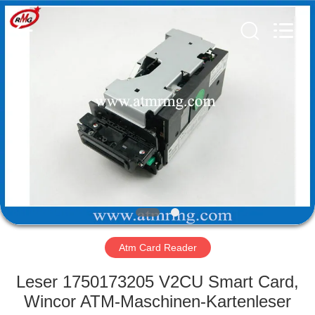
Guang
Science
And
Technology
Co.,
Ltd..
All
Rights
ZU
Reserved.
HAUSE
PRODUKTE
ÜBER
UNS
WERKSBESICHTIGUNG
Atm Card Reader
Leser 1750173205 V2CU Smart Card,
QUALITÄTSKONTROLLE
Wincor ATM-Maschinen-Kartenleser