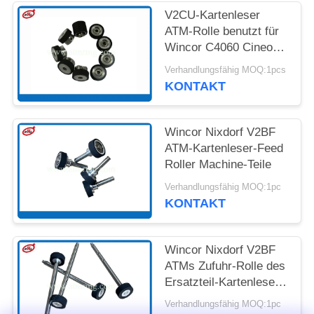
V2CU-Kartenleser
DATENSCHUTZ-
ATM-Rolle benutzt für
BESTIMMUNGEN
Wincor C4060 Cineo
175173205
Verhandlungsfähig MOQ:1pcs
KONTAKT
Wincor Nixdorf V2BF
ATM-Kartenleser-Feed
Roller Machine-Teile
Verhandlungsfähig MOQ:1pc
KONTAKT
Wincor Nixdorf V2BF
ATMs Zufuhr-Rolle des
Ersatzteil-Kartenleser-
B1
Verhandlungsfähig MOQ:1pc