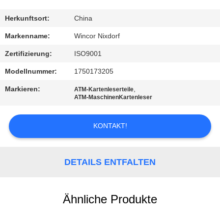
KONTAKT
Herkunftsort:
China
MIT
Markenname:
Wincor Nixdorf
UNS
Zertifizierung:
ISO9001
Modellnummer:
1750173205
NEUIGKEITEN
Markieren:
,
ATM-Kartenleserteile
ATM-MaschinenKartenleser
RECHTSSACHEN
KONTAKT!
BITTE UM
EIN
DETAILS ENTFALTEN
ANGEBOT
Ähnliche Produkte
SITEMAP