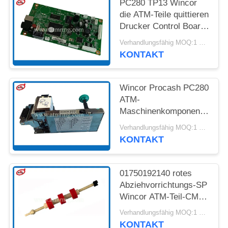
PC280 TP13 Wincor
die ATM-Teile quittieren
DATENSCHUTZ-
Drucker Control Board
BESTIMMUNGEN
01750189334
Verhandlungsfähig MOQ:1 Einheit
KONTAKT
Wincor Procash PC280
ATM-
Maschinenkomponenten
TP13 Empfangs-
Verhandlungsfähig MOQ:1 Einheit
Drucker
KONTAKT
01750192140 rotes
Abziehvorrichtungs-SP
Wincor ATM-Teil-CMD
V4 DDU mit Welle
Verhandlungsfähig MOQ:1 Einheit
KONTAKT