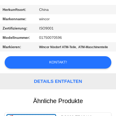
KONTAKT
Herkunftsort:
China
MIT
Markenname:
wincor
UNS
Zertifizierung:
ISO9001
Modellnummer:
01750070596
NEUIGKEITEN
Markieren:
,
Wincor Nixdorf ATM-Teile
ATM-Maschinenteile
RECHTSSACHEN
KONTAKT!
BITTE UM
DETAILS ENTFALTEN
EIN
ANGEBOT
Ähnliche Produkte
SITEMAP