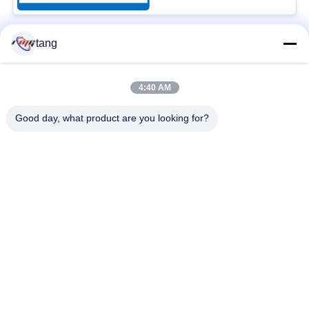
tang
Beliebte Kategorien
Alle
4:40 AM
Ersatzteile ATMs
ATM-Maschinenteile
Good day, what product are you looking for?
wincor ATM-Teile
NCR-ATM-Teile
NMD ATM-Teile
Diebold ATM-Teile
Hitachi ATM-Teile
ATM-Bank-Maschine
Unterzeichnen