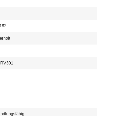
182
rholt
 RV301
ndlungsfähig