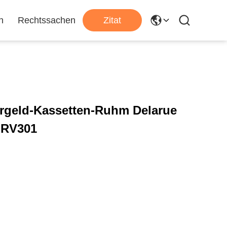
n
Rechtssachen
Zitat
argeld-Kassetten-Ruhm Delarue
 RV301