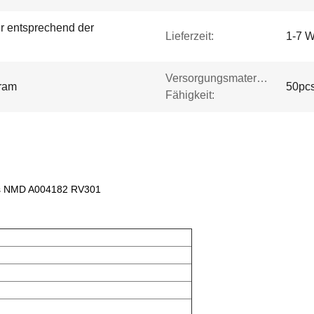
r entsprechend der
Lieferzeit:
1-7 W
Versorgungsmaterial-
ram
50pc
Fähigkeit:
ris NMD A004182 RV301