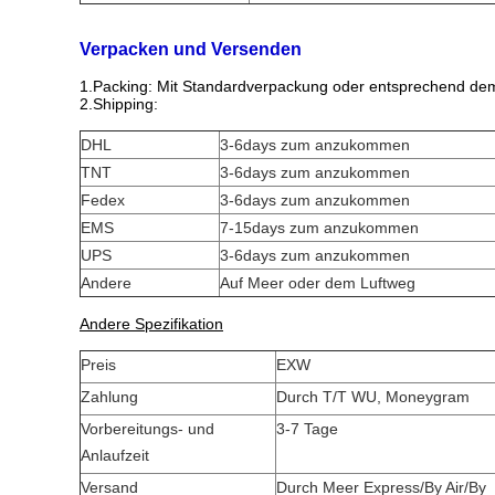
Verpacken und Versenden
1.Packing: Mit Standardverpackung oder entsprechend de
2.Shipping:
DHL
3-6days zum anzukommen
TNT
3-6days zum anzukommen
Fedex
3-6days zum anzukommen
EMS
7-15days zum anzukommen
UPS
3-6days zum anzukommen
Andere
Auf Meer oder dem Luftweg
Andere Spezifikation
Preis
EXW
Zahlung
Durch T/T WU, Moneygram
Vorbereitungs- und
3-7 Tage
Anlaufzeit
Versand
Durch Meer Express/By Air/By