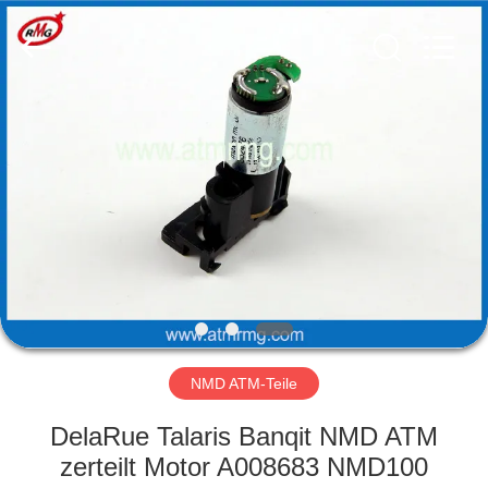
Guang
Science
And
Technology
Co.,
Ltd..
All
Rights
ZU
Reserved.
HAUSE
PRODUKTE
ÜBER
UNS
WERKSBESICHTIGUNG
NMD ATM-Teile
DelaRue Talaris Banqit NMD ATM
QUALITÄTSKONTROLLE
zerteilt Motor A008683 NMD100