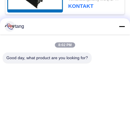
KONTAKT
tang
Beliebte Kategorien
Alle
8:02 PM
Ersatzteile ATMs
ATM-Maschinenteile
Good day, what product are you looking for?
wincor ATM-Teile
NCR-ATM-Teile
NMD ATM-Teile
Diebold ATM-Teile
Hitachi ATM-Teile
ATM-Bank-Maschine
Unterzeichnen