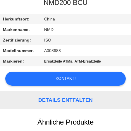
NMD200 BCU
KONTAKT
MIT
Herkunftsort:
China
UNS
Markenname:
NMD
Zertifizierung:
ISO
NEUIGKEITEN
Modellnummer:
A008683
Markieren:
,
Ersatzteile ATMs
ATM-Ersatzteile
RECHTSSACHEN
KONTAKT!
BITTE UM
EIN
DETAILS ENTFALTEN
ANGEBOT
Ähnliche Produkte
SITEMAP