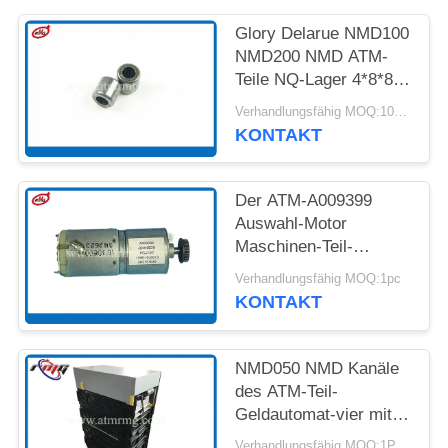
DATENSCHUTZ-
Glory Delarue NMD100
NMD200 NMD ATM-
BESTIMMUNGEN
Teile NQ-Lager 4*8*8
A001593
Verhandlungsfähig MOQ:10PCS
KONTAKT
Der ATM-A009399
Auswahl-Motor
Maschinen-Teil-
NMD100 NMD050 der
Verhandlungsfähig MOQ:1pc
Zufuhr-NF300
KONTAKT
NMD050 NMD Kanäle
des ATM-Teil-
Geldautomat-vier mit
Kassetten
Verhandlungsfähig MOQ:1PCS