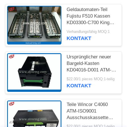
DATENSCHUTZ-
Geldautomaten-Teil
Fujistu F510 Kassen
BESTIMMUNGEN
KD03300-C700 King
Teller Kassen
Verhandlungsfähig MOQ:1
KONTAKT
Ursprünglicher neuer
Bargeld-Kasten
KD04016-D001 ATM-
Teil-Fujitsus GSR50
$22.00/1 pieces MOQ:1-teilig
KONTAKT
Teile Wincor C4060
ATM-ISO9001
Ausschusskassette
1750207552
$22.00/1 pieces MOQ:1-teilig