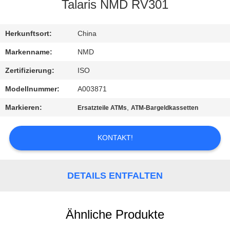
Talaris NMD RV301
KONTAKT
MIT
Herkunftsort:
China
UNS
Markenname:
NMD
Zertifizierung:
ISO
NEUIGKEITEN
Modellnummer:
A003871
Markieren:
,
Ersatzteile ATMs
ATM-Bargeldkassetten
RECHTSSACHEN
KONTAKT!
BITTE UM
EIN
DETAILS ENTFALTEN
ANGEBOT
Ähnliche Produkte
SITEMAP